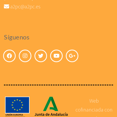
a2pc@a2pc.es
Síguenos
Web
cofinanciada con