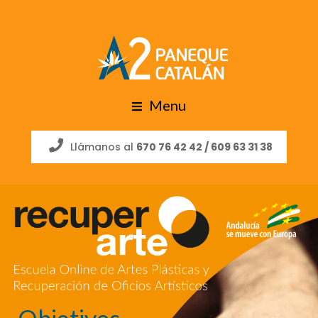
Menu
Llámanos al
670 76 42 42 /
609 63 31 38