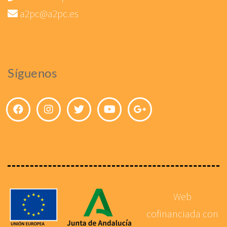
a2pc@a2pc.es
Síguenos
Web
cofinanciada con