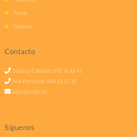
Áreas
Galería
Contacto
Susana Catalán:
670 76 42 42
Ana Paneque:
609 63 31 38
a2pc@a2pc.es
Síguenos