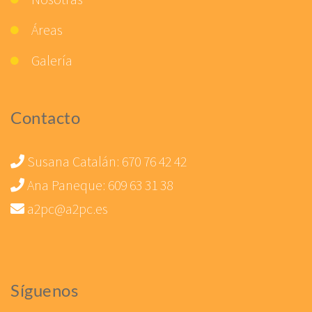
Áreas
Galería
Contacto
Susana Catalán:
670 76 42 42
Ana Paneque:
609 63 31 38
a2pc@a2pc.es
Síguenos