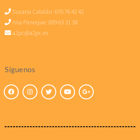
Susana Catalán:
670 76 42 42
Ana Paneque:
609 63 31 38
a2pc@a2pc.es
Síguenos