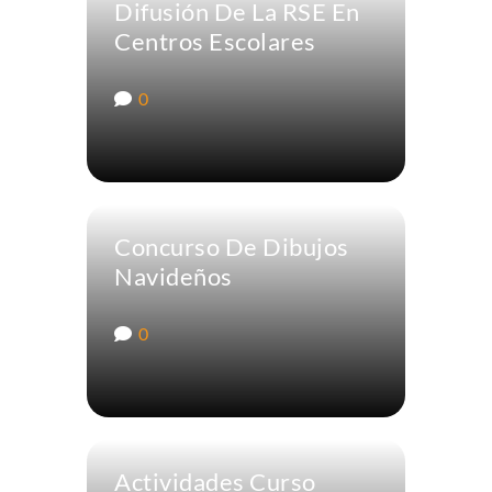
Difusión De La RSE En
Centros Escolares
0
Concurso De Dibujos
Navideños
0
Actividades Curso