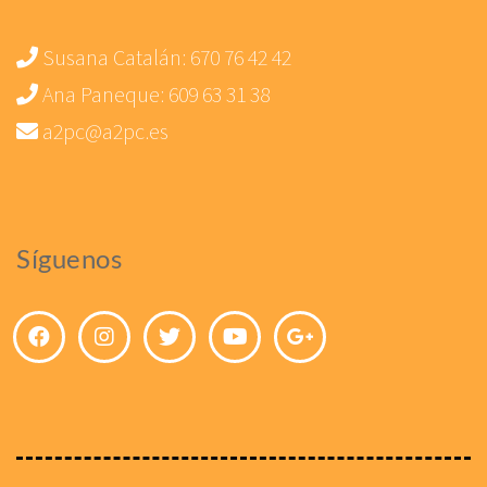
Susana Catalán:
670 76 42 42
Ana Paneque:
609 63 31 38
a2pc@a2pc.es
Síguenos