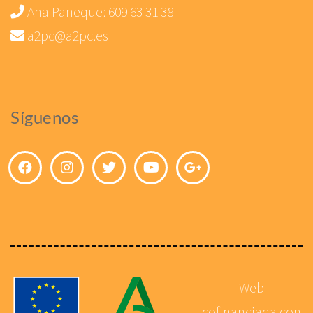
Ana Paneque:
609 63 31 38
a2pc@a2pc.es
Síguenos
Web
cofinanciada con