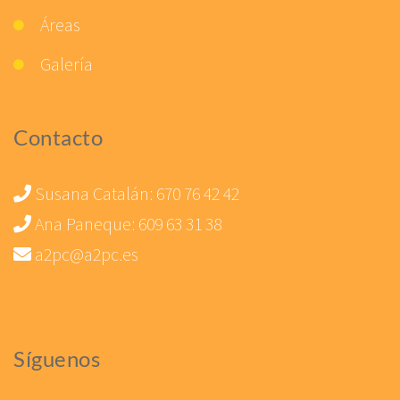
Áreas
Galería
Contacto
Susana Catalán:
670 76 42 42
Ana Paneque:
609 63 31 38
a2pc@a2pc.es
Síguenos