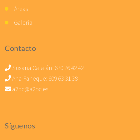
Áreas
Galería
Contacto
Susana Catalán:
670 76 42 42
Ana Paneque:
609 63 31 38
a2pc@a2pc.es
Síguenos