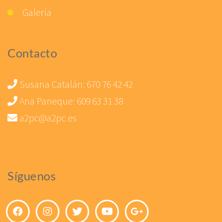
Galería
Contacto
Susana Catalán:
670 76 42 42
Ana Paneque:
609 63 31 38
a2pc@a2pc.es
Síguenos