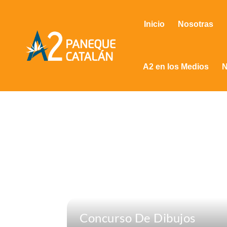
Inicio
Nosotras
A2 en los Medios
N
Concurso De Dibujos