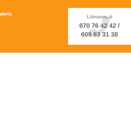
alería
Llámanos al
670 76 42 42 /
609 63 31 38