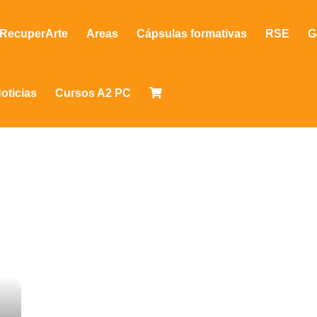
RecuperArte
Areas
Cápsulas formativas
RSE
G
oticias
Cursos A2 PC