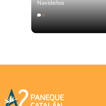
Navideños
0