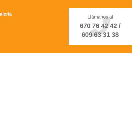
alería
Llámanos al
670 76 42 42 /
609 63 31 38