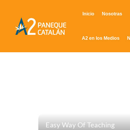
Inicio
Nosotras
A2 en los Medios
N
Easy Way Of Teaching