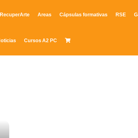
RecuperArte
Areas
Cápsulas formativas
RSE
G
oticias
Cursos A2 PC