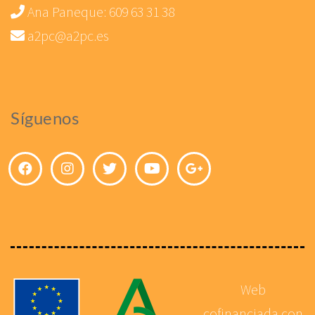
Ana Paneque:
609 63 31 38
a2pc@a2pc.es
Síguenos
Web
cofinanciada con