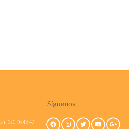
Síguenos
án:
670 76 42 42