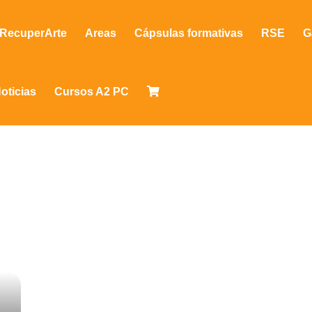
RecuperArte
Areas
Cápsulas formativas
RSE
G
oticias
Cursos A2 PC