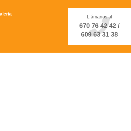
alería
Llámanos al
670 76 42 42 /
609 63 31 38