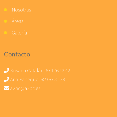
Nosotras
Áreas
Galería
Contacto
Susana Catalán:
670 76 42 42
Ana Paneque:
609 63 31 38
a2pc@a2pc.es