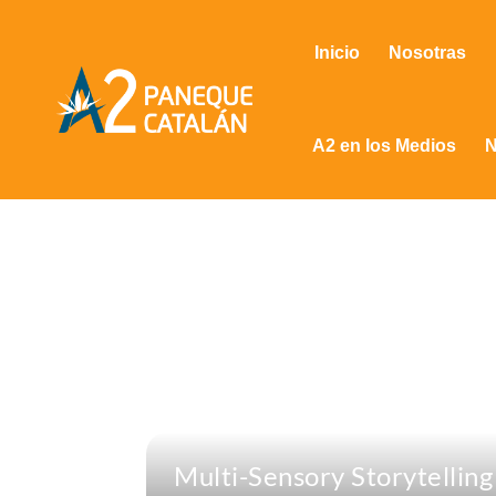
Inicio
Nosotras
A2 en los Medios
N
Multi-Sensory Storytelling