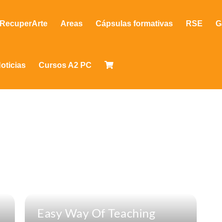
RecuperArte
Areas
Cápsulas formativas
RSE
G
oticias
Cursos A2 PC
Easy Way Of Teaching