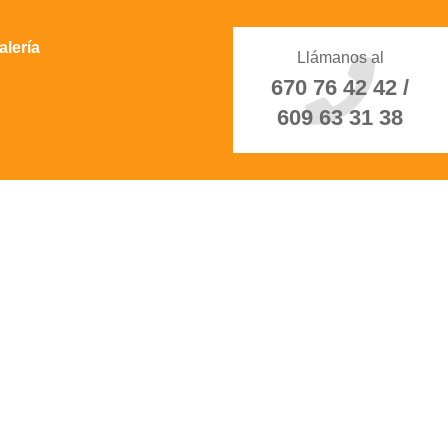
alería
Llámanos al
670 76 42 42 /
609 63 31 38