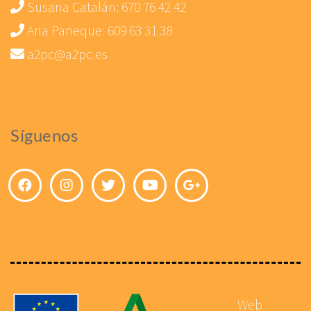
Susana Catalán:
670 76 42 42
Ana Paneque:
609 63 31 38
a2pc@a2pc.es
Síguenos
Web