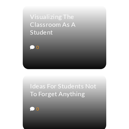
Visualizing The
Classroom As A
Student
0
Ideas For Students Not
To Forget Anything
0