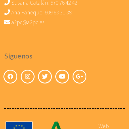
Susana Catalán:
670 76 42 42
Ana Paneque:
609 63 31 38
a2pc@a2pc.es
Síguenos
Web