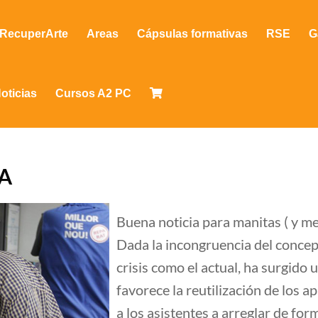
RecuperArte
Areas
Cápsulas formativas
RSE
G
oticias
Cursos A2 PC
A
Buena noticia para manitas ( y m
Dada la incongruencia del concep
crisis como el actual, ha surgido
favorece la reutilización de los 
a los asistentes a arreglar de fo