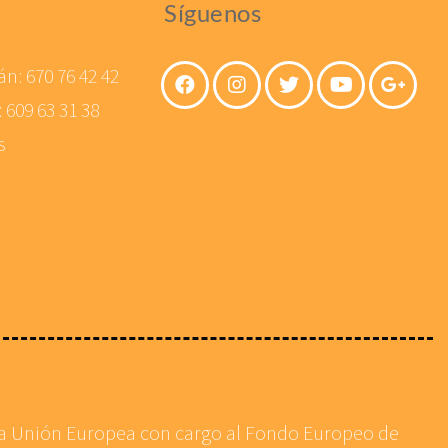
Síguenos
án:
670 76 42 42
:
609 63 31 38
s
 la Unión Europea con cargo al Fondo Europeo de