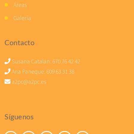
Áreas
Galería
Contacto
Susana Catalán:
670 76 42 42
Ana Paneque:
609 63 31 38
a2pc@a2pc.es
Síguenos