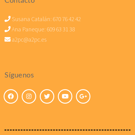
Susana Catalán:
670 76 42 42
Ana Paneque:
609 63 31 38
a2pc@a2pc.es
Síguenos