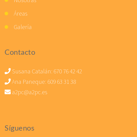
Áreas
Galería
Contacto
Susana Catalán:
670 76 42 42
Ana Paneque:
609 63 31 38
a2pc@a2pc.es
Síguenos