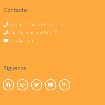
Contacto
Susana Catalán:
670 76 42 42
Ana Paneque:
609 63 31 38
a2pc@a2pc.es
Síguenos