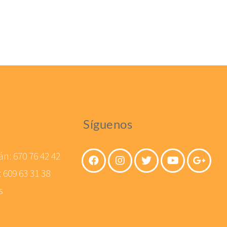
Síguenos
án:
670 76 42 42
:
609 63 31 38
s