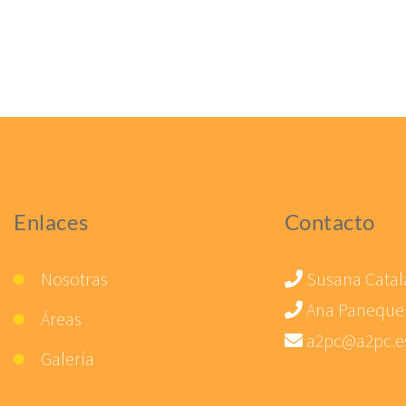
Enlaces
Contacto
Nosotras
Susana Catal
Ana Paneque
Áreas
a2pc@a2pc.e
Galería