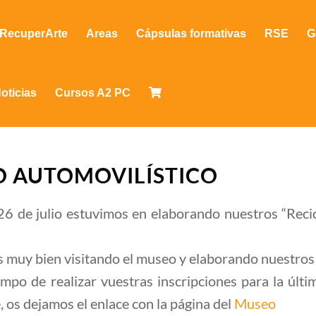
RecuperArte
Areas
Cápsulas formativas
RSE
G
oticias
Cursos A2 PC
O AUTOMOVILÍSTICO
 26 de julio estuvimos en elaborando nuestros “Reci
 muy bien visitando el museo y elaborando nuestros 
iempo de realizar vuestras inscripciones para la úl
 os dejamos el enlace con la página del
Museo