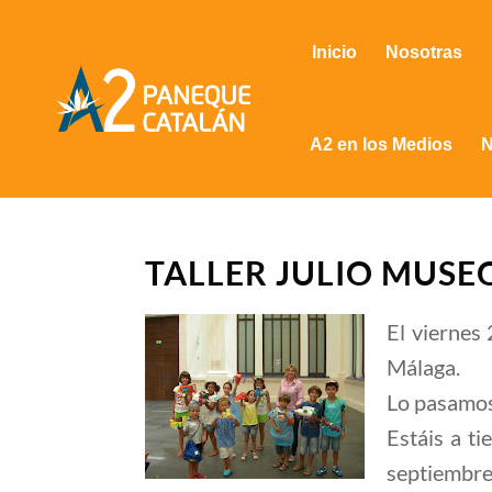
Inicio
Nosotras
A2 en los Medios
N
TALLER JULIO MUSE
El viernes
Málaga.
Lo pasamos
Estáis a t
septiembre,