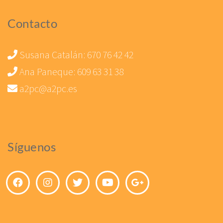
Contacto
Susana Catalán:
670 76 42 42
Ana Paneque:
609 63 31 38
a2pc@a2pc.es
Síguenos