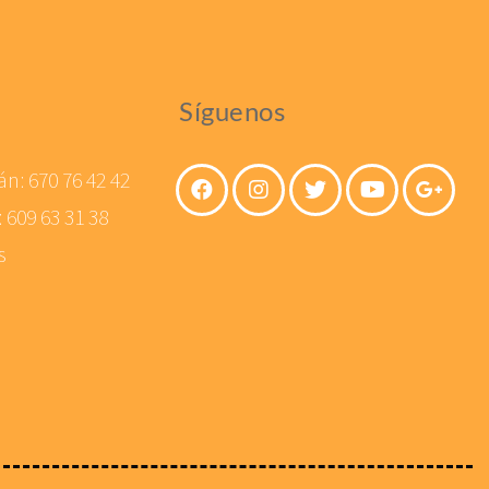
Síguenos
án:
670 76 42 42
:
609 63 31 38
s