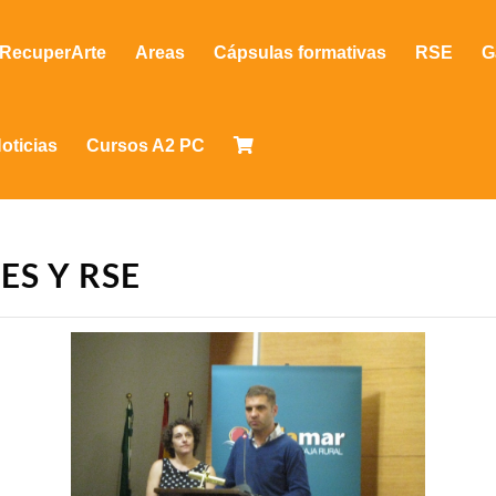
RecuperArte
Areas
Cápsulas formativas
RSE
G
oticias
Cursos A2 PC
ES Y RSE