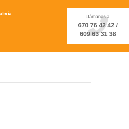
alería
Llámanos al
670 76 42 42 /
609 63 31 38