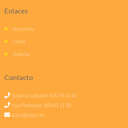
Enlaces
Nosotras
Áreas
Galería
Contacto
Susana Catalán:
670 76 42 42
Ana Paneque:
609 63 31 38
a2pc@a2pc.es