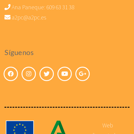
Ana Paneque:
609 63 31 38
a2pc@a2pc.es
Síguenos
Web