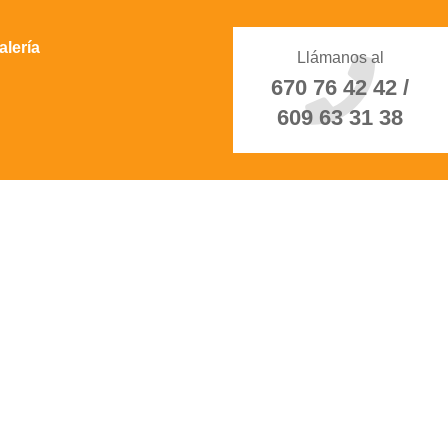
alería
Llámanos al
670 76 42 42 /
609 63 31 38