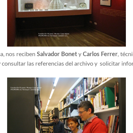
ca, nos reciben
Salvador Bonet
y
Carlos Ferrer
, técn
onsultar las referencias del archivo y solicitar info