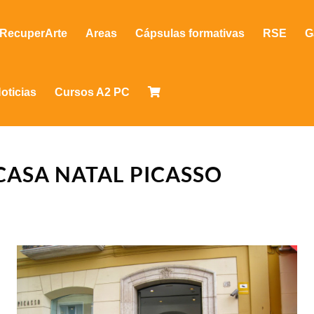
RecuperArte
Areas
Cápsulas formativas
RSE
G
oticias
Cursos A2 PC
ASA NATAL PICASSO