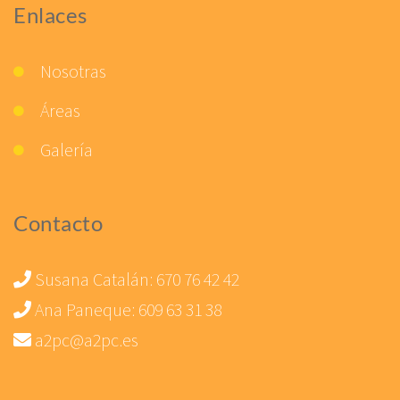
Enlaces
Nosotras
Áreas
Galería
Contacto
Susana Catalán:
670 76 42 42
Ana Paneque:
609 63 31 38
a2pc@a2pc.es