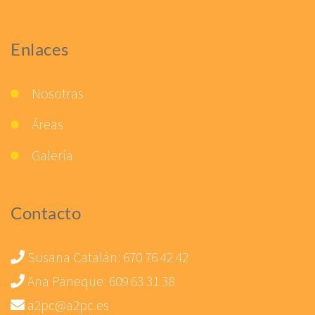
Enlaces
Nosotras
Áreas
Galería
Contacto
Susana Catalán:
670 76 42 42
Ana Paneque:
609 63 31 38
a2pc@a2pc.es