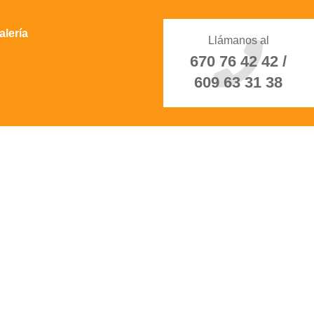
alería
Llámanos al
670 76 42 42 /
609 63 31 38