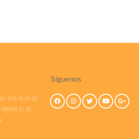
Síguenos
án:
670 76 42 42
:
609 63 31 38
s