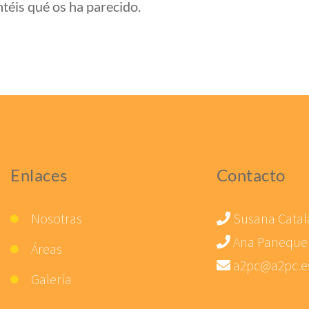
téis qué os ha parecido.
Enlaces
Contacto
Nosotras
Susana Catal
Ana Paneque
Áreas
a2pc@a2pc.e
Galería