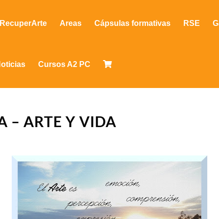
RecuperArte
Areas
Cápsulas formativas
RSE
G
oticias
Cursos A2 PC
 – ARTE Y VIDA