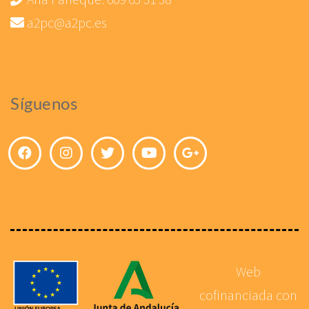
a2pc@a2pc.es
Síguenos
Web
cofinanciada con