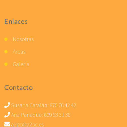
Enlaces
Nosotras
Áreas
Galería
Contacto
Susana Catalán:
670 76 42 42
Ana Paneque:
609 63 31 38
a2pc@a2pc.es