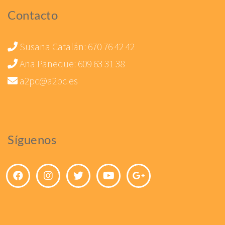
Contacto
Susana Catalán:
670 76 42 42
Ana Paneque:
609 63 31 38
a2pc@a2pc.es
Síguenos