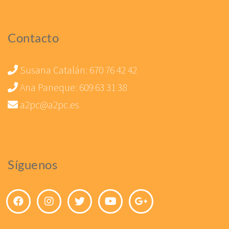
Contacto
Susana Catalán:
670 76 42 42
Ana Paneque:
609 63 31 38
a2pc@a2pc.es
Síguenos