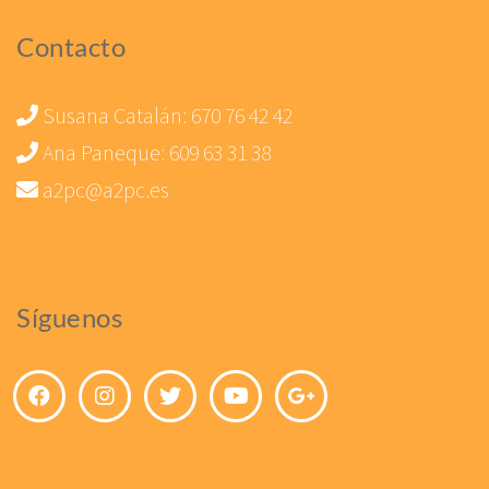
Contacto
Susana Catalán:
670 76 42 42
Ana Paneque:
609 63 31 38
a2pc@a2pc.es
Síguenos