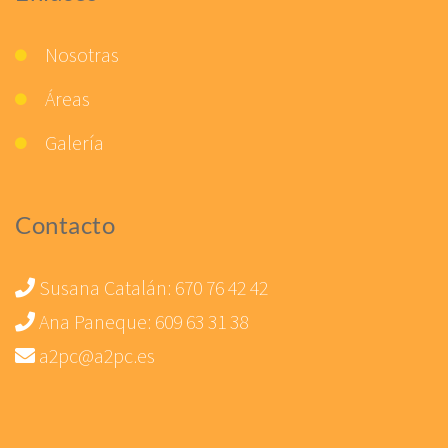
Nosotras
Áreas
Galería
Contacto
Susana Catalán:
670 76 42 42
Ana Paneque:
609 63 31 38
a2pc@a2pc.es