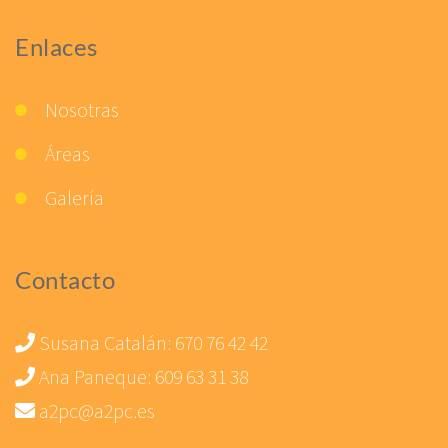
Enlaces
Nosotras
Áreas
Galería
Contacto
Susana Catalán:
670 76 42 42
Ana Paneque:
609 63 31 38
a2pc@a2pc.es