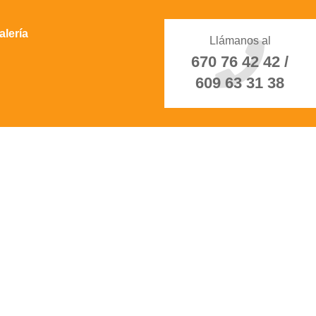
alería
Llámanos al
670 76 42 42 /
609 63 31 38