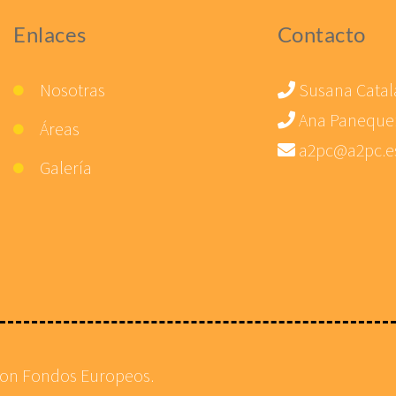
Enlaces
Contacto
Nosotras
Susana Catal
Ana Paneque
Áreas
a2pc@a2pc.e
Galería
con Fondos Europeos.