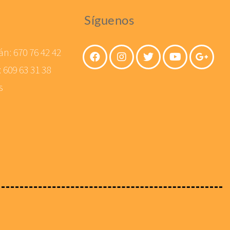
Síguenos
án:
670 76 42 42
:
609 63 31 38
s