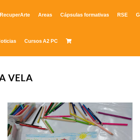
RecuperArte
Areas
Cápsulas formativas
RSE
G
oticias
Cursos A2 PC
A VELA