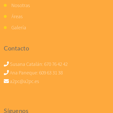
Nosotras
Áreas
Galería
Contacto
Susana Catalán:
670 76 42 42
Ana Paneque:
609 63 31 38
a2pc@a2pc.es
Síguenos