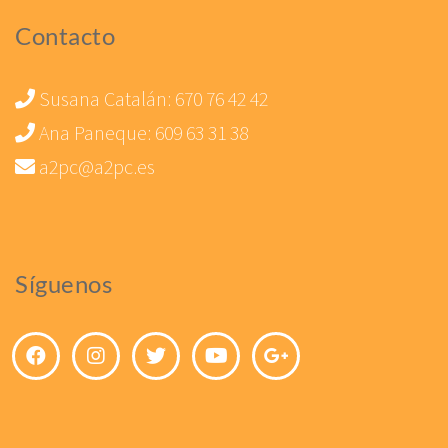
Contacto
Susana Catalán:
670 76 42 42
Ana Paneque:
609 63 31 38
a2pc@a2pc.es
Síguenos