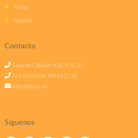
Áreas
Galería
Contacto
Susana Catalán:
670 76 42 42
Ana Paneque:
609 63 31 38
a2pc@a2pc.es
Síguenos