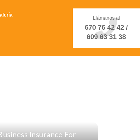
alería
Llámanos al
670 76 42 42 /
609 63 31 38
Business Insurance For