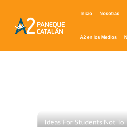
Inicio
Nosotras
A2 en los Medios
N
Ideas For Students Not To