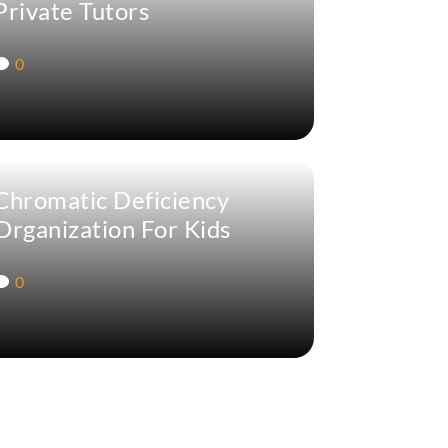
Private Tutors
0
Chromatic Deficiency
Organization For Kids
0