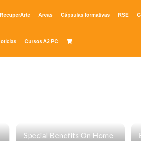
RecuperArte
Areas
Cápsulas formativas
RSE
G
oticias
Cursos A2 PC
Special Benefits On Home