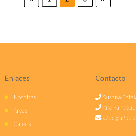
Enlaces
Contacto
Nosotras
Susana Catal
Ana Paneque
Áreas
a2pc@a2pc.e
Galería