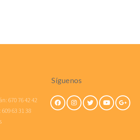
Síguenos
án:
670 76 42 42
:
609 63 31 38
s