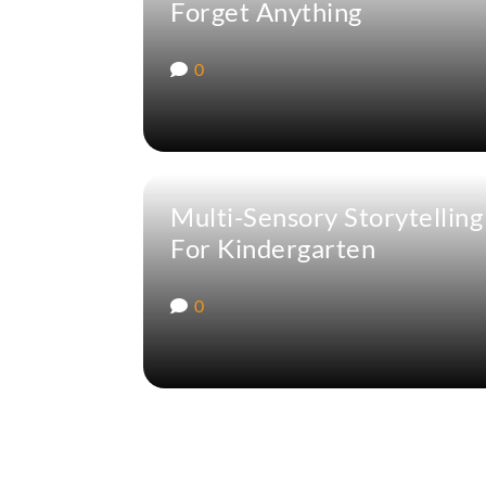
Forget Anything
0
Multi-Sensory Storytelling
For Kindergarten
0