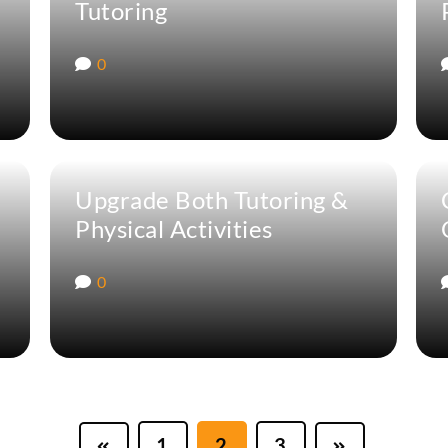
Tutoring
0
Upgrade Both Tutoring &
Physical Activities
0
1
2
3