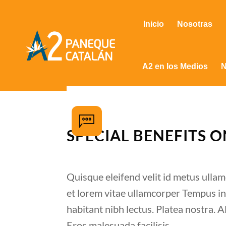
Inicio
Nosotras
A2 en los Medios
N
SPECIAL BENEFITS 
Quisque eleifend velit id metus ullam
et lorem vitae ullamcorper Tempus in
habitant nibh lectus. Platea nostra. 
Eros malesuada facilisis