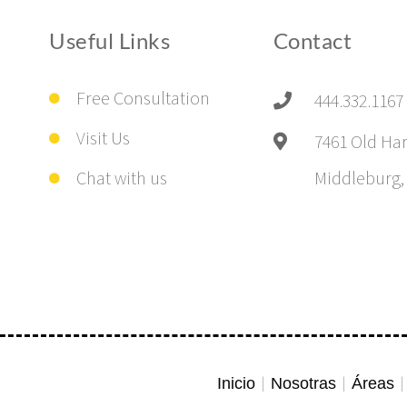
Useful Links
Contact
Free Consultation
444.332.1167
Visit Us
7461 Old Har
Chat with us
Middleburg,
Inicio
Nosotras
Áreas