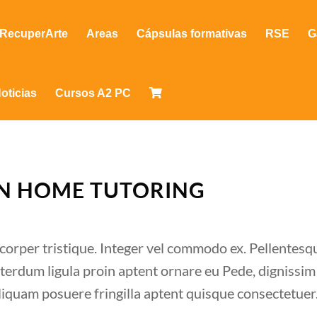
RecuperArte
Areas
Cápsulas formativas
RSE
G
oticias
Cursos A2 PC
ON HOME TUTORING
corper tristique. Integer vel commodo ex. Pellentesque
terdum ligula proin aptent ornare eu Pede, dignissim 
Aliquam posuere fringilla aptent quisque consectetuer