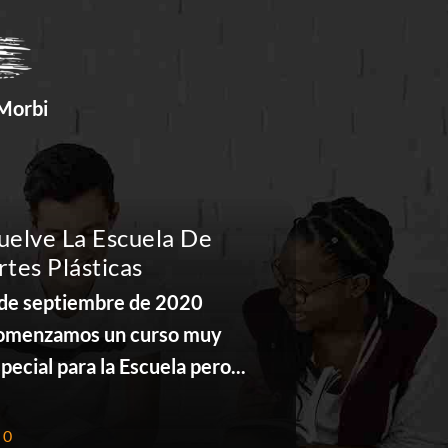
 Morbi
uelve La Escuela De
Vuelve La
rtes Plásticas
Artes Plá
 de septiembre de 2020
4 de septie
omenzamos un curso muy
Comenzamos
pecial para la Escuela pero...
especial par
0
0