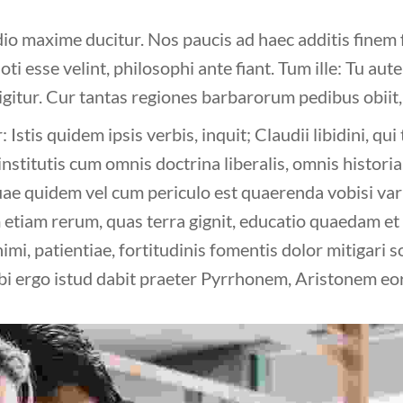
io maxime ducitur. Nos paucis ad haec additis finem
soti esse velint, philosophi ante fiant. Tum ille: Tu 
igitur. Cur tantas regiones barbarorum pedibus obiit, 
: Istis quidem ipsis verbis, inquit; Claudii libidini, 
nstitutis cum omnis doctrina liberalis, omnis historia. 
e quidem vel cum periculo est quaerenda vobisi vari
 etiam rerum, quas terra gignit, educatio quaedam et 
mi, patientiae, fortitudinis fomentis dolor mitigari so
bi ergo istud dabit praeter Pyrrhonem, Aristonem eo