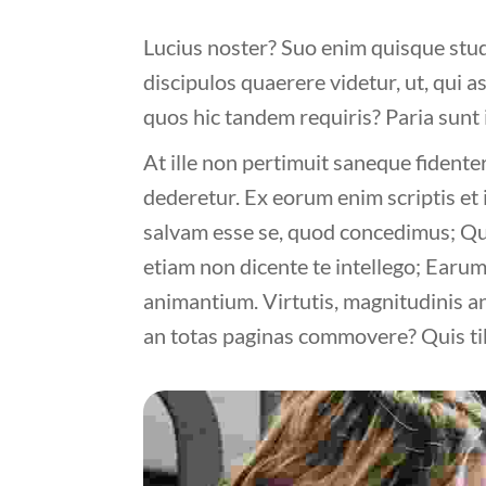
Lucius noster? Suo enim quisque stud
discipulos quaerere videtur, ut, qui a
quos hic tandem requiris? Paria sunt 
At ille non pertimuit saneque fidenter
dederetur. Ex eorum enim scriptis et i
salvam esse se, quod concedimus; Qua
etiam non dicente te intellego; Earum
animantium. Virtutis, magnitudinis ani
an totas paginas commovere? Quis ti