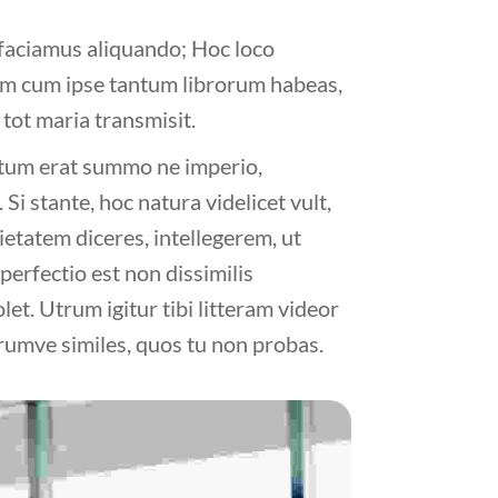
 faciamus aliquando; Hoc loco
autem cum ipse tantum librorum habeas,
tot maria transmisit.
qui tum erat summo ne imperio,
Si stante, hoc natura videlicet vult,
etatem diceres, intellegerem, ut
perfectio est non dissimilis
let. Utrum igitur tibi litteram videor
rumve similes, quos tu non probas.