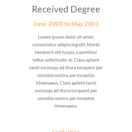
gree
Received Degree
Rec
 2008
June 2000 to May 2003
June
amet,
Lorem ipsum dolor sit amet,
Lore
t. Morbi
consectetur adipiscing elit. Morbi
consect
rttitor
hendrerit elit turpis, a porttitor
hendre
s aptent
tellus sollicitudin at. Class aptent
tellus 
quent per
taciti sociosqu ad litora torquent per
taciti s
eptos
conubia nostra, per inceptos
conu
taciti
himenaeos. Class aptent taciti
himen
nt per
sociosqu ad litora torquent per
socio
eptos
conubia nostra, per inceptos
conu
himenaeos.
Graduation