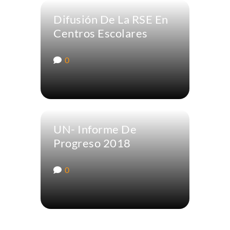
Difusión De La RSE En
Centros Escolares
0
UN- Informe De
Progreso 2018
0