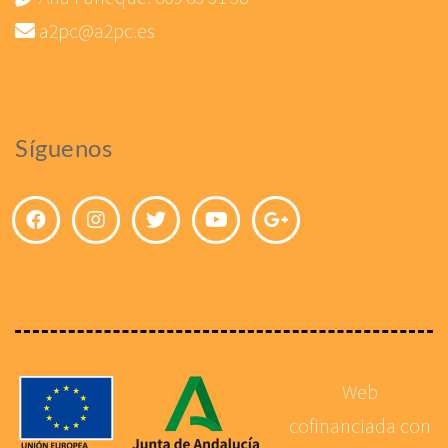
a2pc@a2pc.es
Síguenos
Web
cofinanciada con