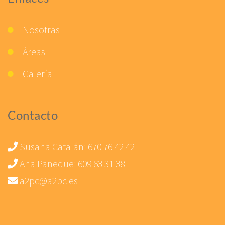
Nosotras
Áreas
Galería
Contacto
Susana Catalán:
670 76 42 42
Ana Paneque:
609 63 31 38
a2pc@a2pc.es