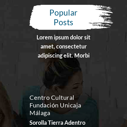
Popular
Posts
Lorem ipsum dolor sit
amet, consectetur
adipiscing elit. Morbi
Centro Cultural
Funda
Fundación Unicaja
Sevil
Málaga
Los M
Sorolla Tierra Adentro
Sevill